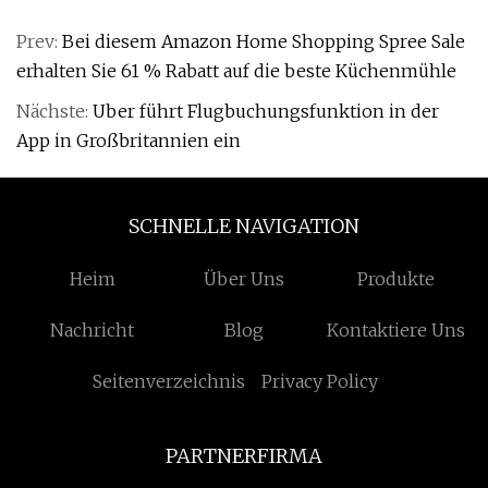
Prev:
Bei diesem Amazon Home Shopping Spree Sale
erhalten Sie 61 % Rabatt auf die beste Küchenmühle
Nächste:
Uber führt Flugbuchungsfunktion in der
App in Großbritannien ein
SCHNELLE NAVIGATION
Heim
Über Uns
Produkte
Nachricht
Blog
Kontaktiere Uns
Seitenverzeichnis
Privacy Policy
PARTNERFIRMA