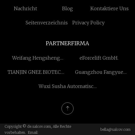
Nachricht
Blog
Kontaktiere Uns
Seitenverzeichnis
Privacy Policy
PARTNERFIRMA
Weifang Hengsheng
eForcelift GmbH.
Benzin Co., GmbH
TIANJIN GNEE BIOTECH
Guangzhou Fangyue
CO., LTD.
Audio Co., Ltd.
Wuxi Susha Automatisch
Teile Co., Ltd
Copyright © de.salcov.com, Alle Rechte
bella@salcov.com
vorbehalten. Email: