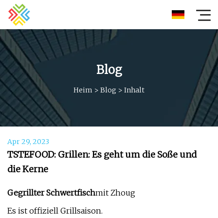
Blog
Heim
>
Blog
>
Inhalt
Apr 29, 2023
TSTEFOOD: Grillen: Es geht um die Soße und
die Kerne
Gegrillter Schwertfisch
mit Zhoug
Es ist offiziell Grillsaison.