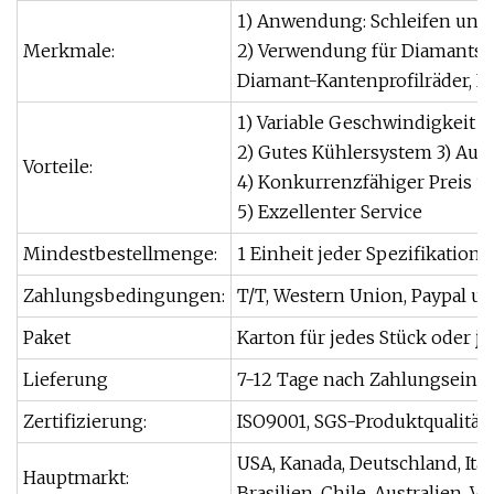
1) Anwendung: Schleifen und 
Merkmale:
2) Verwendung für Diamantsch
Diamant-Kantenprofilräder, 
1) Variable Geschwindigkeit
2) Gutes Kühlersystem 3) Auf
Vorteile:
4) Konkurrenzfähiger Preis u
5) Exzellenter Service
Mindestbestellmenge:
1 Einheit jeder Spezifikation
Zahlungsbedingungen:
T/T, Western Union, Paypal us
Paket
Karton für jedes Stück oder 
Lieferung
7-12 Tage nach Zahlungseing
Zertifizierung:
ISO9001, SGS-Produktqualität
USA, Kanada, Deutschland, Ital
Hauptmarkt:
Brasilien, Chile, Australien, V