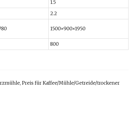
1.5
2.2
780
1500×900×1950
800
rzmühle, Preis für Kaffee/Mühle/Getreide/trockener