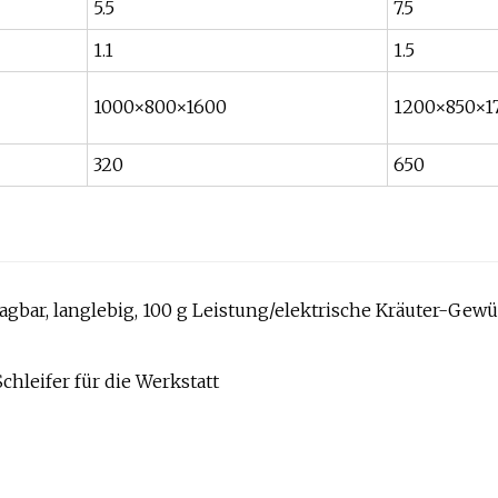
5.5
7.5
1.1
1.5
1000×800×1600
1200×850×1
320
650
bar, langlebig, 100 g Leistung/elektrische Kräuter-Gewü
Schleifer für die Werkstatt