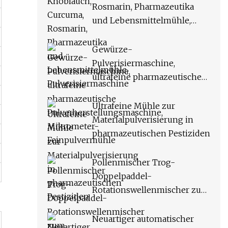
Rosmarin, Pharmazeutika
und Lebensmittelmühle,
Pulverisiermaschine
Gewürze-
Pulverisiermaschine,
ultrafeine pharmazeutische
Pulverherstellungsmaschine,
Mikrometer-
Ultrafeine Mühle zur
Feinpulvermühle
Materialpulverisierung in
pharmazeutischen Pestiziden
Pollenmischer Trog-
Doppelpaddel-
Rotationswellenmischer zum
Mischen von trockenem und
nassem Material
Neuartiger automatischer