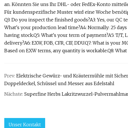
an. Könnten Sie uns Ihr DHL- oder FedEx-Konto mitteilen
Für kundenspezifische Muster wird eine Woche benötig
Q3: Do you inspect the finished goods?A3: Yes, our QC te
What's your production lead time?A4: Normally: 25 days
having stock.Q5: What's your term of payment?A5: T/T, L
delivery?A6: EXW, FOB, CFR, CIF, DDU.Q7: What is your 
Based on EXW terms, any quantity is workable.Q8: What i
Prev:
Elektrische Gewürz- und Kräutermühle mit Sicherh
Doppeldeckel, Schüssel und Messer aus Edelstahl
Nächste:
Superfine Herbs Lakritzwurzel-Pulvermahlmas
Unser Kontakt