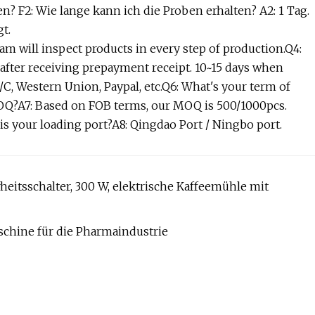
? F2: Wie lange kann ich die Proben erhalten? A2: 1 Tag.
t.
am will inspect products in every step of production.Q4:
 after receiving prepayment receipt. 10~15 days when
/C, Western Union, Paypal, etc.Q6: What's your term of
MOQ?A7: Based on FOB terms, our MOQ is 500/1000pcs.
s your loading port?A8: Qingdao Port / Ningbo port.
eitsschalter, 300 W, elektrische Kaffeemühle mit
chine für die Pharmaindustrie