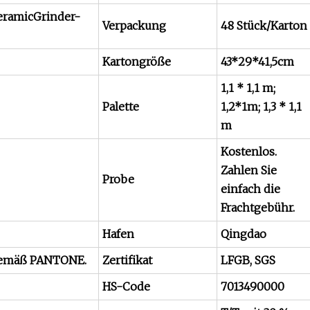
CeramicGrinder-
Verpackung
48 Stück/Karton
Kartongröße
43*29*41,5cm
1,1 * 1,1 m;
Palette
1,2*1m; 1,3 * 1,1
m
Kostenlos.
Zahlen Sie
Probe
einfach die
Frachtgebühr.
Hafen
Qingdao
 gemäß PANTONE.
Zertifikat
LFGB, SGS
HS-Code
7013490000