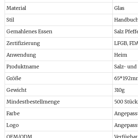
Material
Glas
Stil
Handbuc
Gemahlenes Essen
Salz Pfeff
Zertifizierung
LFGB, FDA
Anwendung
Heim
Produktname
Salz- und
Größe
65*192m
Gewicht
310g
Mindestbestellmenge
500 Stück
Farbe
Angepasst
Logo
Angepasst
OEM/ODM
Verfügbar