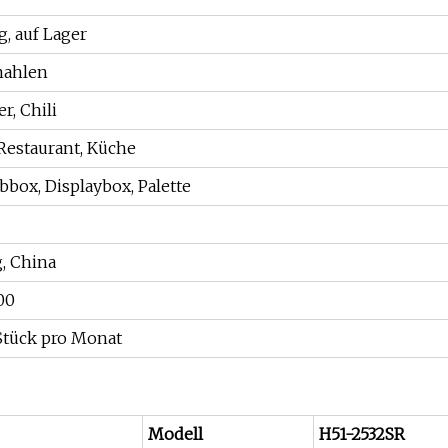
g, auf Lager
ahlen
er, Chili
Restaurant, Küche
bbox, Displaybox, Palette
, China
00
Stück pro Monat
Modell
H51-2532SR