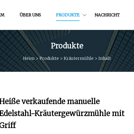
IM
ÜBER UNS
PRODUKTE
NACHRICHT
Produkte
Heim
>
Produkte
>
Kräutermühle
>
Inhalt
Heiße verkaufende manuelle
Edelstahl-Kräutergewürzmühle mit
Griff