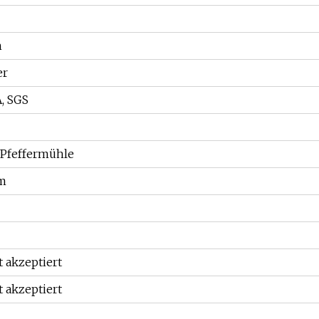
h
er
, SGS
 Pfeffermühle
m
 akzeptiert
 akzeptiert