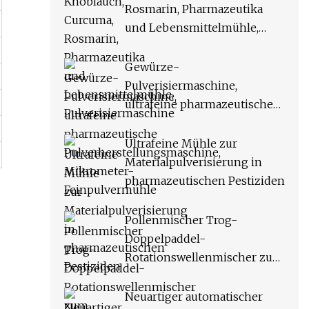
Rosmarin, Pharmazeutika
und Lebensmittelmühle,
Pulverisiermaschine
Gewürze-
Pulverisiermaschine,
ultrafeine pharmazeutische
Pulverherstellungsmaschine,
Mikrometer-
Ultrafeine Mühle zur
Feinpulvermühle
Materialpulverisierung in
pharmazeutischen Pestiziden
Pollenmischer Trog-
Doppelpaddel-
Rotationswellenmischer zum
Mischen von trockenem und
nassem Material
Neuartiger automatischer