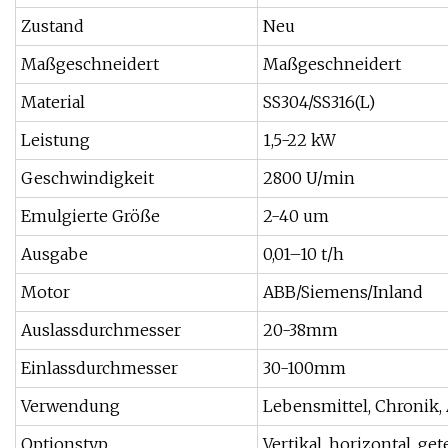
Zustand
Neu
Maßgeschneidert
Maßgeschneidert
Material
SS304/SS316(L)
Leistung
1,5-22 kW
Geschwindigkeit
2800 U/min
Emulgierte Größe
2-40 um
Ausgabe
0,01–10 t/h
Motor
ABB/Siemens/Inland
Auslassdurchmesser
20-38mm
Einlassdurchmesser
30-100mm
Verwendung
Lebensmittel, Chronik,
Optionstyp
Vertikal, horizontal, gete