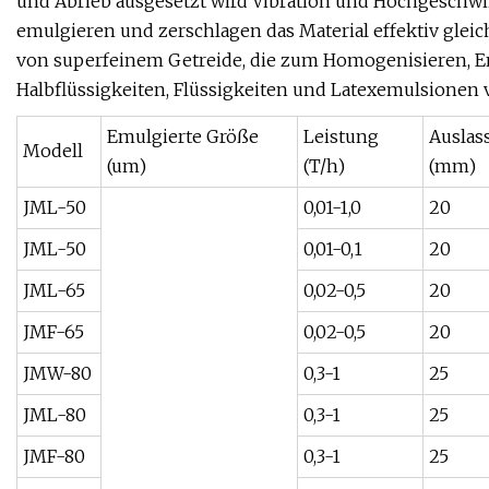
und Abrieb ausgesetzt wird Vibration und Hochgeschwin
emulgieren und zerschlagen das Material effektiv glei
von superfeinem Getreide, die zum Homogenisieren, E
Halbflüssigkeiten, Flüssigkeiten und Latexemulsionen
Emulgierte Größe
Leistung
Auslas
Modell
(um)
(T/h)
(mm)
JML-50
0,01-1,0
20
JML-50
0,01-0,1
20
JML-65
0,02-0,5
20
JMF-65
0,02-0,5
20
JMW-80
0,3-1
25
JML-80
0,3-1
25
JMF-80
0,3-1
25