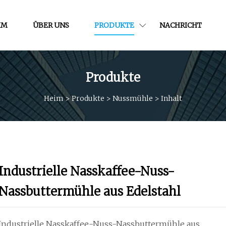
IM
ÜBER UNS
PRODUKTE
NACHRICHT
Produkte
Heim
>
Produkte
>
Nussmühle
>
Inhalt
Industrielle Nasskaffee-Nuss-
Nassbuttermühle aus Edelstahl
Industrielle Nasskaffee-Nuss-Nassbuttermühle aus