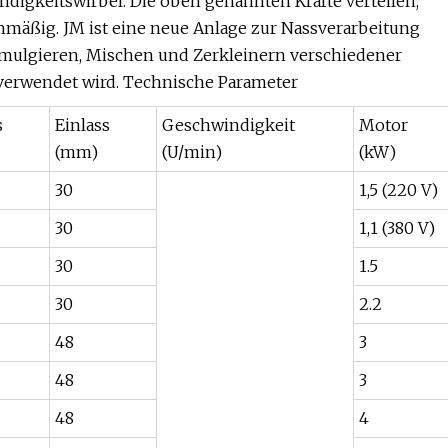
digkeitswirbel. Die oben genannten Kräfte verteilen,
chmäßig. JM ist eine neue Anlage zur Nassverarbeitung
mulgieren, Mischen und Zerkleinern verschiedener
 verwendet wird. Technische Parameter
s
Einlass
Geschwindigkeit
Motor
(mm)
(U/min)
(kW)
30
1,5 (220 V)
30
1,1 (380 V)
30
1.5
30
2.2
48
3
48
3
48
4