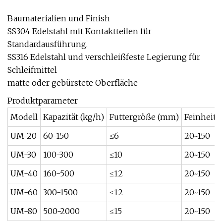
Baumaterialien und Finish
SS304 Edelstahl mit Kontaktteilen für
Standardausführung.
SS316 Edelstahl und verschleißfeste Legierung für
Schleifmittel
matte oder gebürstete Oberfläche
Produktparameter
Modell
Kapazität (kg/h)
Futtergröße (mm)
Feinheit 
UM-20
60-150
≤6
20~150
UM-30
100-300
≤10
20~150
UM-40
160-500
≤12
20~150
UM-60
300-1500
≤12
20~150
UM-80
500-2000
≤15
20~150