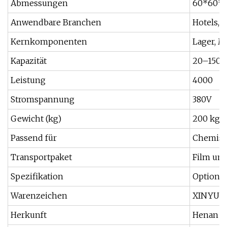
Abmessungen
60*60*
Anwendbare Branchen
Hotels, 
Kernkomponenten
Lager, M
Kapazität
20–150 
Leistung
4000
Stromspannung
380V
Gewicht (kg)
200 kg
Passend für
Chemisc
Transportpaket
Film un
Spezifikation
Option E
Warenzeichen
XINYU
Herkunft
Henan