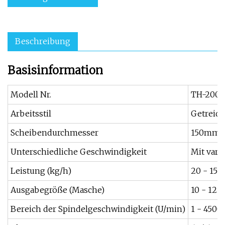
Beschreibung
Basisinformation
Modell Nr.
TH-200
Arbeitsstil
Getreide
Scheibendurchmesser
150mm
Unterschiedliche Geschwindigkeit
Mit vari
Leistung (kg/h)
20 - 150
Ausgabegröße (Masche)
10 - 12 
Bereich der Spindelgeschwindigkeit (U/min)
1 - 4500