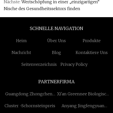
Nächste:
Wertschöpfung in einer „einzigartigen“
Nische des Gesundheitssektors finden
SCHNELLE NAVIGATION
Heim
Über Uns
Produkte
Nachricht
Blog
Kontaktiere Uns
Seitenverzeichnis
Privacy Policy
PARTNERFIRMA
Guangdong Zhongcheng
Xi'an Greennee Biologisch
Baumaterial-Technologie
Technologie Co., Ltd
Cluster -Schornsteinpreis
Anyang Jingfengyuan
Co., Ltd
Ferrolegierung Co., Ltd.